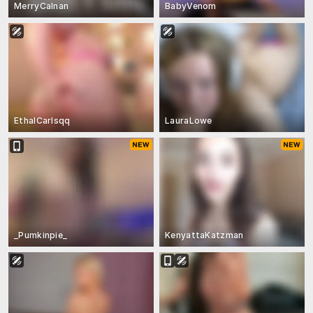
MerryCalnan
BabyVenom
EthalCarlsqq
LauraLowe
_Pumkinpie_
KenyattaKatzman