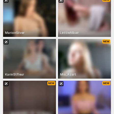
MarionSilver
LettieAlbair
KarinStfleur
Mia_Azart