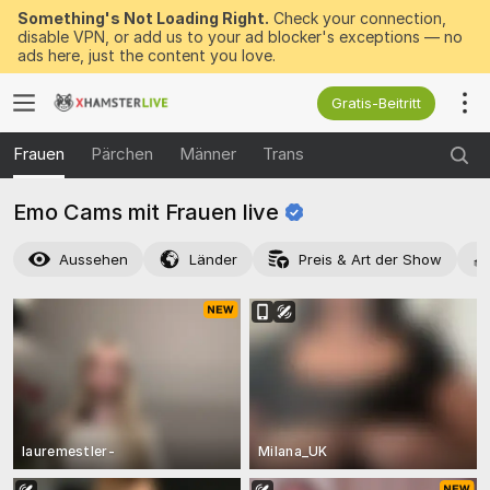
Something's Not Loading Right.
Check your connection,
disable VPN, or add us to your ad blocker's exceptions — no
ads here, just the content you love.
Gratis-Beitritt
Frauen
Pärchen
Männer
Trans
Emo Cams mit Frauen
live
Aussehen
Länder
Preis & Art der Show
lauremestler-
Milana_UK