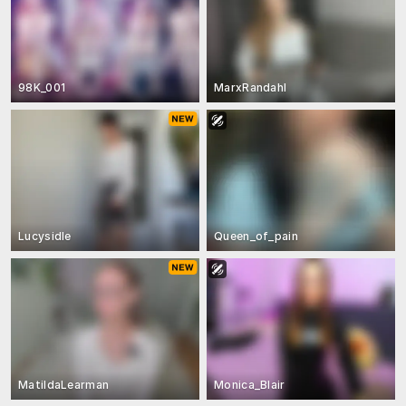
98K_001
MarxRandahl
Lucysidle
Queen_of_pain
MatildaLearman
Monica_Blair