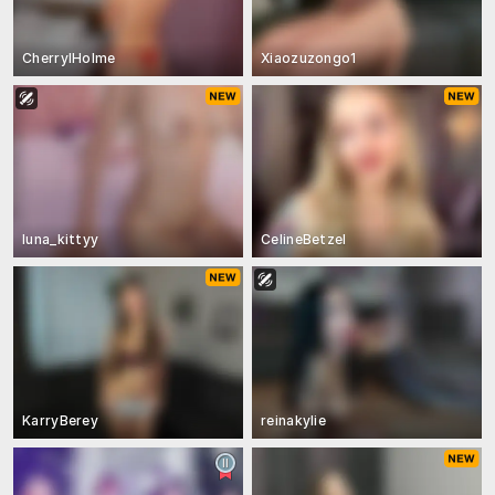
CherrylHolme
Xiaozuzongo1
luna_kittyy
CelineBetzel
KarryBerey
reinakylie