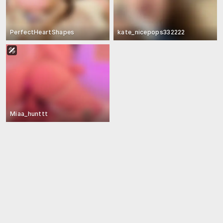
PerfectHeartShapes
kate_nicepops332222
Miaa_hunttt