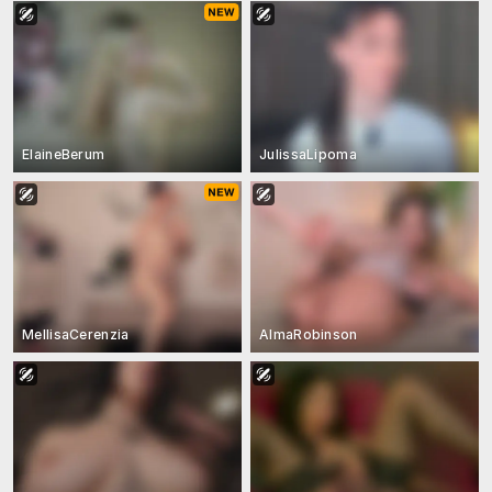
ElaineBerum
JulissaLipoma
MellisaCerenzia
AlmaRobinson