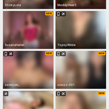
StickyLola
MaddyHeart
SusanaHallet
TopsyWilde
connyuki_
xiaozz-001